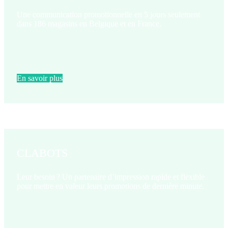
Une communication promotionnelle en 5 jours seulement
dans 186 magasins en Belgique et en France.
En savoir plus
CLABOTS
Leur besoin ? Un partenaire d’impression rapide et flexible
pour mettre en valeur leurs promotions de dernière minute.