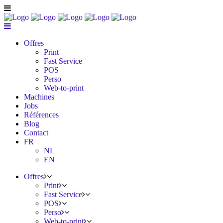
Offres
Print
Fast Service
POS
Perso
Web-to-print
Machines
Jobs
Références
Blog
Contact
FR
NL
EN
Offres
Print
Fast Service
POS
Perso
Web-to-print