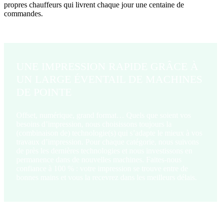
propres chauffeurs qui livrent chaque jour une centaine de
commandes.
UNE IMPRESSION RAPIDE GRÂCE À
UN LARGE ÉVENTAIL DE MACHINES
DE POINTE
Offset, numérique, grand format… Quels que soient vos
besoins d’impression, nous choisissons toujours la
(combinaison de) technologie(s) qui s’adapte le mieux à vos
travaux d’impression. Pour chaque catégorie, nous suivons
de près les dernières technologies et nous investissons en
permanence dans de nouvelles machines. Faites-nous
confiance à 100 % : votre impression se trouve entre de
bonnes mains et vous la recevrez dans les meilleurs délais.