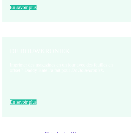
En savoir plus
DE BOUWKRONIEK
Imprimer des magazines en un jour avec des feuilles en
offset ? Daddy Kate l’a fait pour
De Bouwkroniek
.
En savoir plus